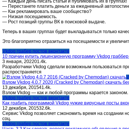
— Каждый день писать статьи и публиковать их в группах!
— Перестанете платить деньги за ежедневный автопостин
— Как рекламировать ваше сообщество?
— Низкая посещаемость.
— Рост позиций группы ВК в поисковой выдаче.
Теперь в ваших группах будет выкладываться только кач
Это благоприятно отразиться на посещаемости и увеличит
Vkdog грабер постов вконтакте
10 причин купить лицензионную программу Vkdog граббер 
3 января, 2022
0
1.4k.
Разработчики Vkdog сделали возможным пользоваться про
распространяется
V
Взлом Vkdog 4.0.7 2020 (Cracked by Chemodan) скачать бе
13 декабря, 2015
4
1.4k.
Взлом Vkdog — как и любой программы карается законом. 
Vkdog грабер постов вконтакте
Как грабить программой Vkdog чужие вирусные посты вко
12 декабря, 2015
3
2.6k.
Сервис Vkdog позволяет сэкономить время на создании н
соц.
Vkdog грабер постов вконтакте
Часть 3.3 Как сделать репост рекламного объявления в п