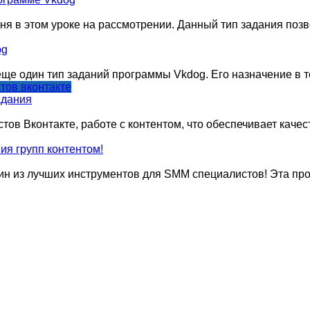
я в этом уроке на рассмотрении. Данный тип задания позво
og
е один тип заданий программы Vkdog. Его назначение в то
тов вконтакте
адания
тов Вконтакте, работе с контентом, что обеспечивает каче
ия групп контентом!
дин из лучших инструментов для SMM специалистов! Эта пр