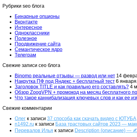
Рубрики seo блога
Бинарные опционы
Вконтакте
Интересное
Одноклассники
Полезное
Продвижение сайта
Семантическое ядро
Телеграм
Свежие записи сео блога
Binomo реальные отзывы — развод или нет
14 февра
Накрутка ПФ под Яндекс + бесплатный тест
6 января
Заголовок TITLE и как правильно его составлять?
4 
Обзор ZoogVPN + промокод на месяц бесплатного по
Что такое каннибализация ключевых слов и как ее и
Свежие комментарии
Олег
к записи
37 способа как скачать видео с ЮТУБА
n1492.ru
к записи
База трастовых сайтов 2023 — ма
Перевалов Илья
к записи
Description (описание) —