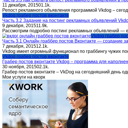
11 декабря, 2015
0
1.1k.
Репост рекламного объявления программой Vkdog – сегодн
Vkdog грабер постов вконтакте
Часть 3.2 Задание на постинг рекламных объявлений Vkd
9 декабря, 2015
1
1.9k.
Рассмотрим подробно постинг рекламных объявлений — ещ
Vkdog грабер пос
Часть 3.1 Онлайн граббер постов Вконтакте — создание з
7 декабря, 2015
1
2.1k.
Vkdog имеет огромный функционал по граббингу чужих пос
Vkdog грабер постов вконтакте
Грабер постов вконтакте Vkdog – программа для наполнен
30 ноября, 2015
0
2.1k.
Грабер постов вконтакте – VkDog на сегодняшний день о
Мои услуги на кворк