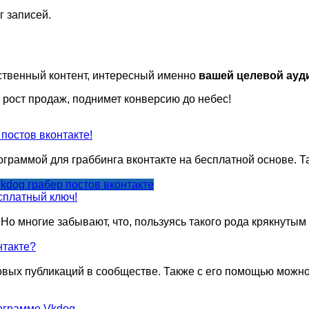
г записей.
ественный контент, интересный именно
вашей целевой ауд
 рост продаж, поднимет конверсию до небес!
постов вконтакте!
граммой для граббинга вконтакте на бесплатной основе. 
kdog грабер постов вконтакте
сплатный ключ!
Но многие забывают, что, пользуясь такого рода крякнутым
нтакте?
овых публикаций в сообществе. Также с его помощью можно
рограмме Vkdog