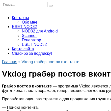
Перейти
Search
к
for:
содержанию
Контакты
Обо мне
ESET NOD32
NOD32 для Android
Scanner
Генератор
ESET NOD32
Карта сайта
Спасибо за подписку!
Главная
»
Vkdog грабер постов вконтакте
Vkdog грабер постов вконт
Грабер постов вконтакте
— программа Vkdog является л
функциональность поражает, теперь можно с легкостью ру
Проработав один раз стратегию для продвижения групп вк
— Поиска контента.