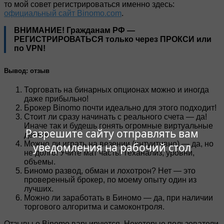
то мой совет регистрироваться именно здесь:
официальный сайт Binomo.com
.
ВНИМАНИЕ! Гражданам РФ —
РЕГИСТРИРОВАТЬСЯ только через ПРОКСИ или
по VPN!
Вывод: отзыв
Торговать на бинарных опционах можно и иногда
даже прибыльно!
Брокер Binomo почти идеально для этого подходит!
Стоит ли сразу начинать с реального счета — да!
Иначе так и будешь гонять огромные виртуальные
Разрешите сайту отправлять вам
деньги
Можно ли играть на везении (интуитивно) — да, но
уведомления на рабочий стол
не долго! Учите мат часть! Теханализ, уровни,
объемы.
Биномо развод, обман и лохотрон? Нет — это
проверенный брокер, по моему опыту один из
лучших.
Можно ли заработать в Биномо — да, при наличии
торгового алгоритма и самоконтроля.
Отзывы о Binomo варьируются. Некоторые пользователи