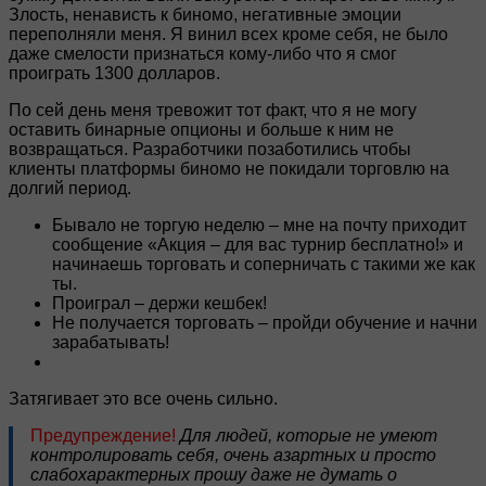
Злость, ненависть к биномо, негативные эмоции
переполняли меня. Я винил всех кроме себя, не было
даже смелости признаться кому-либо что я смог
проиграть 1300 долларов.
По сей день меня тревожит тот факт, что я не могу
оставить бинарные опционы и больше к ним не
возвращаться. Разработчики позаботились чтобы
клиенты платформы биномо не покидали торговлю на
долгий период.
Бывало не торгую неделю – мне на почту приходит
сообщение «Акция – для вас турнир бесплатно!» и
начинаешь торговать и соперничать с такими же как
ты.
Проиграл – держи кешбек!
Не получается торговать – пройди обучение и начни
зарабатывать!
Затягивает это все очень сильно.
Предупреждение!
Для людей, которые не умеют
контролировать себя, очень азартных и просто
слабохарактерных прошу даже не думать о