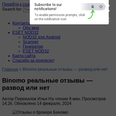
×
Перейти к содержанию
Subscribe to our
notifications!
Search for:
To enable permission prompts, click
ESC
on the notification icon
Контакты
Обо мне
ESET NOD32
NOD32 для Android
Scanner
Генератор
ESET NOD32
Карта сайта
Спасибо за подписку!
Главная
»
Binomo реальные отзывы — развод или нет
Binomo реальные отзывы —
развод или нет
Автор
Перевалов Илья
На чтение
8 мин.
Просмотров
14.2k.
Обновлено
14 февраля, 2024