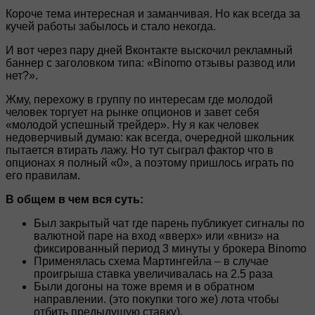
Короче тема интересная и заманчивая. Но как всегда за
кучей работы забылось и стало некогда.
И вот через пару дней Вконтакте выскочил рекламный
баннер с заголовком типа: «Binomo отзывы развод или
нет?».
Жму, перехожу в группу по интересам где молодой
человек торгует на рынке опционов и завет себя
«молодой успешный трейдер». Ну я как человек
недоверчивый думаю: как всегда, очередной школьник
пытается втирать лажу. Но тут сыграл фактор что в
опционах я полный «0», а поэтому пришлось играть по
его правилам.
В общем в чем вся суть:
Был закрытый чат где парень публикует сигналы по
валютной паре на вход «вверх» или «вниз» на
фиксированный период 3 минуты у брокера Binomo
Применялась схема Мартингейла – в случае
проигрыша ставка увеличивалась на 2.5 раза
Были догоны на тоже время и в обратном
направлении. (это покупки того же) лота чтобы
отбить предыдущую ставку).