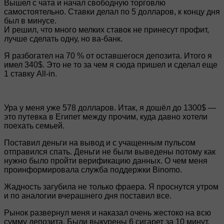
Вышел с чата и начал свободную торговлю
самостоятельно. Ставки делал по 5 долларов, к концу дня
был в минусе.
И решил, что много мелких ставок не принесут профит,
лучше сделать одну, но ва-банк.
Я разбогател на 70 % от оставшегося депозита. Итого я
имел 340$. Это не то за чем я сюда пришел и сделал еще
1 ставку All-in.
Ура у меня уже 578 долларов. Итак, я дошёл до 1300$ —
это путевка в Египет между прочим, куда давно хотели
поехать семьей.
Поставил деньги на вывод и с учащенным пульсом
отправился спать. Деньги не были выведены потому как
нужно было пройти верификацию данных. О чем меня
проинформировала служба поддержки Binomo.
Жадность загубила не только фраера. Я проснутся утром
и по аналогии вчерашнего дня поставил все.
Рынок развернул меня и наказал очень жестоко на всю
сумму депозита. Были выкурены 6 сигарет за 10 минут.