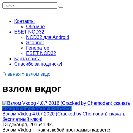
Перейти
Search
к
for:
содержанию
Контакты
Обо мне
ESET NOD32
NOD32 для Android
Scanner
Генератор
ESET NOD32
Карта сайта
Спасибо за подписку!
Главная
»
взлом вкдог
взлом вкдог
Vkdog грабер постов вконтакте
Взлом Vkdog 4.0.7 2020 (Cracked by Chemodan) скачать
бесплатный ключ!
13 декабря, 2015
4
1.4k.
Взлом Vkdog — как и любой программы карается