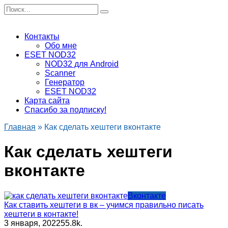
Перейти
Search
к
for:
содержанию
Контакты
Обо мне
ESET NOD32
NOD32 для Android
Scanner
Генератор
ESET NOD32
Карта сайта
Спасибо за подписку!
Главная
»
Как сделать хештеги вконтакте
Как сделать хештеги
вконтакте
Вконтакте
Как ставить хештеги в вк – учимся правильно писать
хештеги в контакте!
3 января, 2022
5
5.8k.