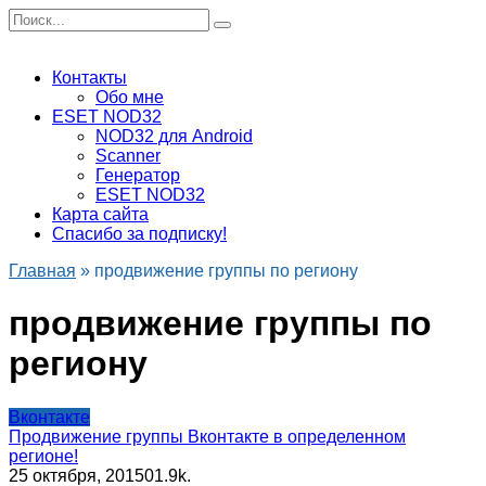
Перейти
Search
к
for:
содержанию
Контакты
Обо мне
ESET NOD32
NOD32 для Android
Scanner
Генератор
ESET NOD32
Карта сайта
Спасибо за подписку!
Главная
»
продвижение группы по региону
продвижение группы по
региону
Вконтакте
Продвижение группы Вконтакте в определенном
регионе!
25 октября, 2015
0
1.9k.